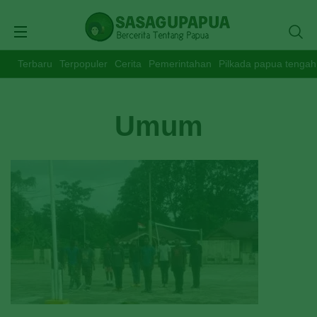
Terbaru
Terpopuler
Cerita
Pemerintahan
Pilkada papua tengah
Umum