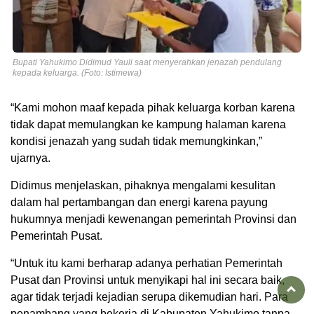
Bupati Yahukimo Didimud Yauli saat menyerahkan jenazah pendulang
kepada keluarga. (Foto: Istimewa)
“Kami mohon maaf kepada pihak keluarga korban karena
tidak dapat memulangkan ke kampung halaman karena
kondisi jenazah yang sudah tidak memungkinkan,”
ujarnya.
Didimus menjelaskan, pihaknya mengalami kesulitan
dalam hal pertambangan dan energi karena payung
hukumnya menjadi kewenangan pemerintah Provinsi dan
Pemerintah Pusat.
“Untuk itu kami berharap adanya perhatian Pemerintah
Pusat dan Provinsi untuk menyikapi hal ini secara baik,
agar tidak terjadi kejadian serupa dikemudian hari. Para
penambang yang bekerja di Kabupaten Yahukimo tanpa