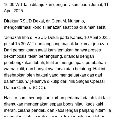
16.00 WIT lalu dilanjutkan dengan visum pada Jumat, 11
April 2025.
Direktur RSUD Dekai, dr. Glent M. Nurtanio,
mengonfirmasi kondisi jenazah saat tiba di rumah sakit.
“Jenazah tiba di RSUD Dekai pada Kamis, 10 April 2025,
pukul 15.30 WIT dan langsung masuk ke kamar jenazah.
Dari pemeriksaan awal kami temukan bahwa proses
dekomposisi telah berlangsung, ditandai dengan
pembengkakan tubuh, kulit ari mengelupas, perubahan
warna kulit, dan banyaknya larva atau belatung. Hal ini
disebabkan oleh bakteri yang mengeluarkan gas dari
dalam tubuh,” jelasnya dikutip dari rilis Satgas Operasi
Damai Cartenz (ODC).
Hasil Visum menunjukan korban pertama adalah laki-laki
ditemukan mengenakan sepatu boots hijau, kaos kaki
merah, celana pendek, dan kaos lengan panjang hitam. Ia
mengalami luka parah di wajah, luka robek pada leher,